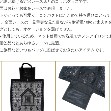
と誘い続ける近沢レース店とのコラボグッズです。
面はお花とお家をレースで表現しました。
トがとっても可愛く、コンパクトにたためて持ち運びにとって
り、全面レースの一見華奢な見た目ながら耐荷重10kgと丈夫さ
グとしても、オケージョンを選びません。
％を使用しているため、ネット使用でお洗濯できノンアイロンで
贈答品などあらゆるシーンに最適。
ご旅行などいつもバッグに忍ばせておきたいアイテムです。